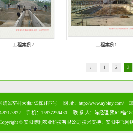
工程案例1
工程案例2
←
1
2
3
大街北5栋1排7号 网 址：http://www.ayblny.com/ 邮 箱
0-871-3822 手 机：15837256430 联 系 人：陈经理
豫ICP备180
Copyright © 安阳博利农业科技有限公司 技术支持：
安阳中飞网