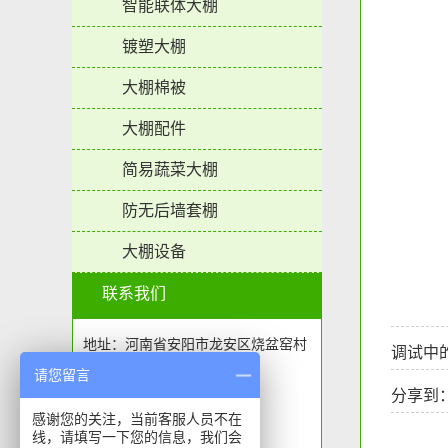
智能联体大棚
镀塑大棚
大棚棉被
大棚配件
简易蔬菜大棚
防无后墙套棚
大棚设备
联系我们
地址：河南省安阳市龙安区烧盆窑村
调试中
请您留言
大街北5栋1排7号
分享到
电话：400-871-3822
感谢您的关注，当前客服人员不在
线，请填写一下您的信息，我们会
手机：15837256430